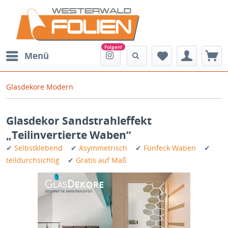
Menü
Glasdekore Modern
Glasdekor Sandstrahleffekt
„Teilinvertierte Waben“
✔
Selbstklebend
✔
Asymmetrisch
✔
Fünfeck Waben
✔
teildurchsichtig
✔
Gratis auf Maß