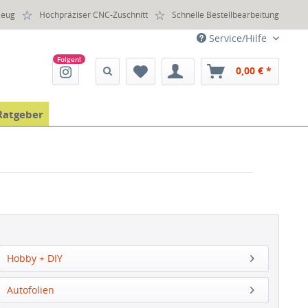
zeug
Hochpräziser CNC-Zuschnitt
Schnelle Bestellbearbeitung
Service/Hilfe
0,00 € *
Ratgeber
Hobby + DIY
Autofolien