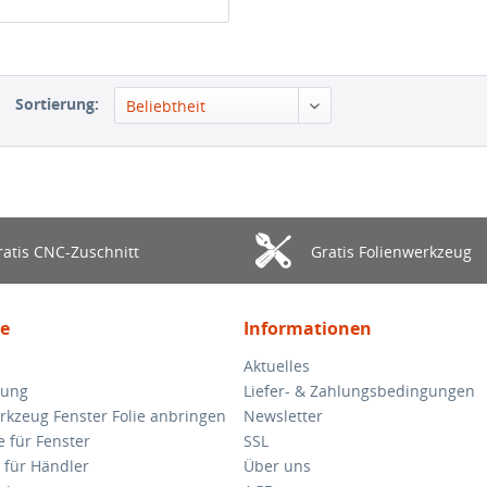
Sortierung:
Beliebtheit
ratis CNC-Zuschnitt
Gratis Folienwerkzeug
ce
Informationen
Aktuelles
lung
Liefer- & Zahlungsbedingungen
rkzeug Fenster Folie anbringen
Newsletter
e für Fenster
SSL
 für Händler
Über uns