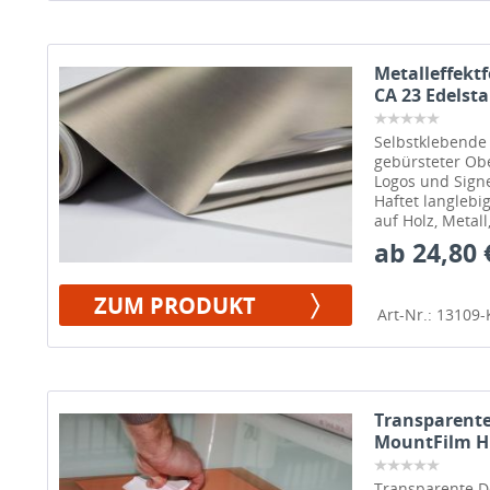
Metalleffektf
CA 23 Edelsta
Selbstklebende 
gebürsteter Obe
Logos und Signe
Haftet langlebi
auf Holz, Metall
ab 24,80 
ZUM PRODUKT
Art-Nr.: 13109-
Transparente
MountFilm H
Transparente Do