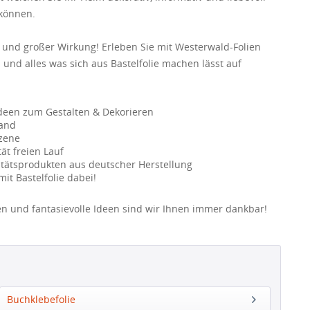
 können.
 und großer Wirkung! Erleben Sie mit Westerwald-Folien
n und alles was sich aus Bastelfolie machen lässt auf
deen zum Gestalten & Dekorieren
wand
Szene
tät freien Lauf
litätsprodukten aus deutscher Herstellung
mit Bastelfolie dabei!
 und fantasievolle Ideen sind wir Ihnen immer dankbar!
Buchklebefolie