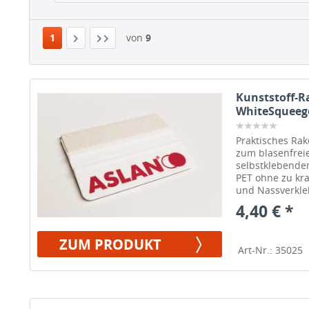
1
von
9
Kunststoff-Ra
WhiteSqueeg
Praktisches Rake
zum blasenfrei
selbstklebende
PET ohne zu kra
und Nassverkle
4,40 € *
ZUM PRODUKT
Art-Nr.: 35025