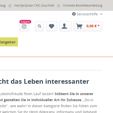
zeug
Hochpräziser CNC-Zuschnitt
Schnelle Bestellbearbeitung
Service/Hilfe
0,00 € *
Ratgeber
cht das Leben interessanter
 Lebensfreude feien Lauf lassen!
Stöbern Sie in unserer
 gestalten Sie in individueller Art Ihr Zuhause.
„Do-it-
stle“...wie wahr! In dieser Kategorie finden Sie Folien zum
welchen Sie Ihr Heim dekorativ, informativ und liebevoll