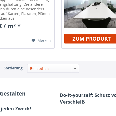
fangshaftung. Die andere
sich durch eine besonders
 auf Karten, Plakaten, Plänen,
cken aus.
€ / m² *
ZUM PRODUKT
Merken
Sortierung:
Beliebtheit
 Gestalten
Do-it-yourself: Schutz v
Verschleiß
t jeden Zweck!