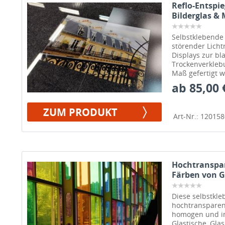
Reflo-Entspie
Bilderglas &
Selbstklebende 
störender Lichtr
Displays zur bl
Trockenverkleb
Maß gefertigt 
Oberflächen se
ab 85,00 
ZUM PRODUKT
Art-Nr.: 12015
Hochtranspar
Färben von G
Diese selbstkl
hochtransparen
homogen und in
Glastische, Gla