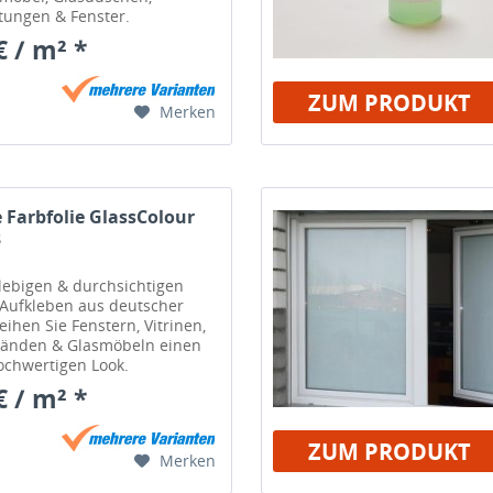
tungen & Fenster.
€ / m² *
ZUM PRODUKT
Merken
 Farbfolie GlassColour
3
lebigen & durchsichtigen
 Aufkleben aus deutscher
eihen Sie Fenstern, Vitrinen,
änden & Glasmöbeln einen
hochwertigen Look.
€ / m² *
ZUM PRODUKT
Merken