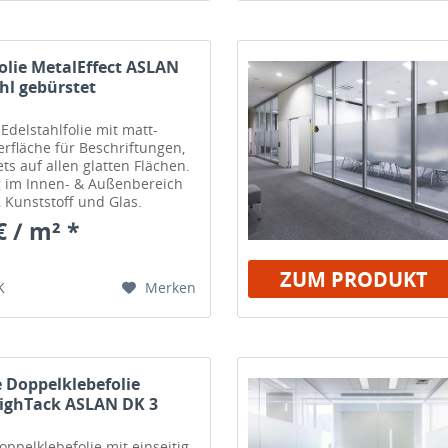
olie MetalEffect ASLAN
hl gebürstet
Edelstahlfolie mit matt-
rfläche für Beschriftungen,
ts auf allen glatten Flächen.
g im Innen- & Außenbereich
, Kunststoff und Glas.
€ / m² *
ZUM PRODUKT
Merken
K
 Doppelklebefolie
ighTack ASLAN DK 3
ppelklebefolie mit einseitig