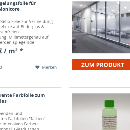
gelungsfolie für
 Monitore
Reflo-Folie zur Vermeidung
eflexe auf Bilderglas &
asenfreien
ung. Millimetergenau auf
werden spiegelnde
idenmatt.
€ / m² *
ZUM PRODUKT
Merken
80
ente Farbfolie zum
las
ebenden und
ten Farbfolien "färben"
 intensiven Farben
smöbel, Glasduschen,