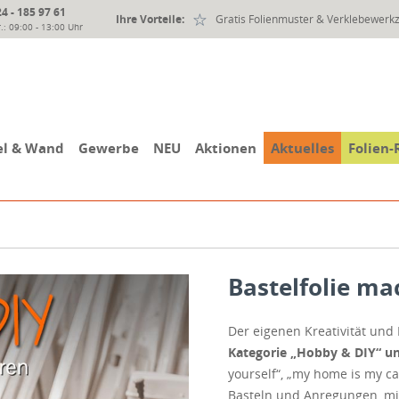
 - 185 97 61
Ihre Vorteile:
Gratis Folienmuster & Verklebewerk
.: 09:00 - 13:00 Uhr
l & Wand
Gewerbe
NEU
Aktionen
Aktuelles
Folien-
Bastelfolie ma
Der eigenen Kreativität und
Kategorie „Hobby & DIY“ und
yourself“, „my home is my ca
Basteln und Anregungen, mit 