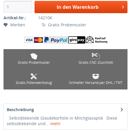
In den Warenkorb
Artikel-Nr.:
14210K
Merken
Gratis Probemuster
Gratis Probemuster
Gratis CNC-Zuschnitt
Gratis Folienwerkzeug
Schneller Versand per DHL / TNT
Beschreibung
Selbstklebende Glasdekorfolie in Milchglasoptik Diese
selbstklebende und...
mehr