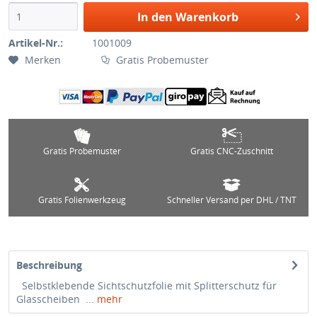
In den Warenkorb
Artikel-Nr.:
1001009
Merken
Gratis Probemuster
Gratis Probemuster
Gratis CNC-Zuschnitt
Gratis Folienwerkzeug
Schneller Versand per DHL / TNT
Beschreibung
Selbstklebende Sichtschutzfolie mit Splitterschutz für
Glasscheiben ...
mehr