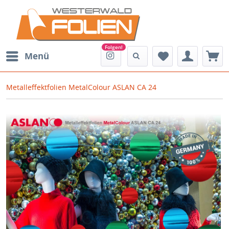
Menü
Metalleffektfolien MetalColour ASLAN CA 24