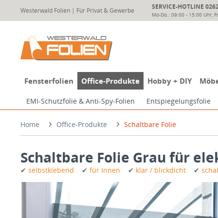
SERVICE-HOTLINE 02624
Westerwald Folien | Für Privat & Gewerbe
Mo-Do.: 09:00 - 15:00 Uhr, Fr
Fensterfolien
Office-Produkte
Hobby + DIY
Möbe
EMI-Schutzfolie & Anti-Spy-Folien
Entspiegelungsfolie
Home
Office-Produkte
Schaltbare Folie
Schaltbare Folie Grau für el
✔
selbstklebend
✔
für Innen
✔
klar / blickdicht
✔
sch