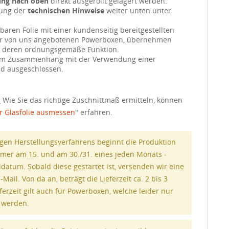
ung nach oben
direkt ausgerollt gelagert werden.
tung der
technischen Hinweise
weiter unten unter
tbaren Folie mit einer kundenseitig bereitgestellten
er von uns angebotenen Powerboxen, übernehmen
ür deren ordnungsgemäße Funktion.
im Zusammenhang mit der Verwendung einer
nd ausgeschlossen.
:
Wie Sie das richtige Zuschnittmaß ermitteln, können
r Glasfolie ausmessen
" erfahren.
en Herstellungsverfahrens beginnt die Produktion
immer am 15. und am 30./31. eines jeden Monats -
atum. Sobald diese gestartet ist, versenden wir eine
ail. Von da an, beträgt die Lieferzeit ca. 2 bis 3
ferzeit gilt auch für Powerboxen, welche leider nur
t werden.