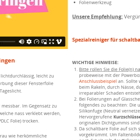
Folienwerkzeug
Unsere Empfehlung:
Vergün
Spezialreiniger für schaltba
ringen
WICHTIGE HINWEISE:
Bitte rollen Sie die Folie(n) 
probeweise mit der Powerb
lichtdurchlässig, leicht zu
Anschlussbeispiel
an. Sollte
ärbung dieser Fensterfolie
beim Rakeln, durch Nässe, 
Tageslicht.
irreparabler Schaden entste
Bei Folierungen auf Glasschei
folgendes zu beachten: Die 
ur messbar. Im Gegensatz zu
Silikonfuge (Neutral vernetze
 welche nass verklebt werden,
Hervorgerufene
Kurzschlüss
PDLC Folie) trocken.
originalen Dichtgummis sind
Da schaltbare Folie auf sich s
vorgekrümmt. Um Faltenbildun
 grau wie herkömmliche