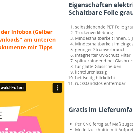
Eigenschaften elektr
Schaltbare Folie gra
selbstklebende PET Folie gra
 der Infobox (Gelber
Trockenverklebung
Mindesthaltbarkeit Innen: 5 
ownloads" am unteren
Mindesthaltbarkeit im einge
Dokumente mit Tipps
geringer Stromverbrauch
integrierter UV-Schutz Filter
splitterbindend bei Glasbru
für glatte Glasscheiben
lichtdurchlässig
beidseitig blickdicht
rückstandslos entfernbar
Gratis im Lieferumfa
Per CNC fertig auf Maß zuges
Modellzuschnitte mit Aufpreis