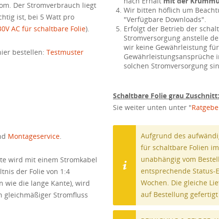
nach Erhalt
mit der Krümm
om. Der Stromverbrauch liegt
Wir bitten höflich um Beach
tig ist, bei 5 Watt pro
"Verfügbare Downloads".
0V AC für schaltbare Folie
).
Erfolgt der Betrieb der schal
Stromversorgung anstelle d
wir keine Gewährleistung f
ier bestellen:
Testmuster
Gewährleistungsansprüche 
solchen Stromversorgung si
Schaltbare Folie grau Zuschnitt
Sie weiter unten unter "
Ratgebe
Aufgrund des aufwändig
und
Montageservice
.
für schaltbare Folien 
unabhängig vom Bestelld
ite wird mit einem Stromkabel
entsprechende Status-E-M
nis der Folie von 1:4
Wochen. Die gleiche Lie
in wie die lange Kante), wird
auf Bestellung gefertig
n gleichmäßiger Stromfluss