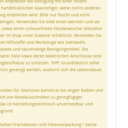
r empfehlen die Reinigung mit einer milden
 handelsüblichen Glasreiniger, wenn nichts anderes
ung empfohlen wird. Bitte nur feucht und nicht
 reinigen. Verwenden Sie bitte einen weichen und vor
 sowie einen scheuerfreien Fensterwischer (Abzieher
ier im Shop unter Zubehör erhältlich). Vermeiden Sie
ve Hilfsstoffe und Werkzeuge wie Stahlwolle,
spaste und säurehaltige Reinigungsmittel. Die
barer Folie sowie deren elektrischen Anschlüsse sind
gkeit/Nässe zu schützen. TIPP: Grundsätzlich sollte
hrlich gereingt werden, wodurch sich die Lebensdauer
nitten für Glastüren kommt es bei engen Radien und
ich von Randausschnitten zu geringfügiger
 Das ist herstellungstechnisch unvermeidbar und
nsgrund.
halten Frachtkosten und Folienverpackung ! Ganze