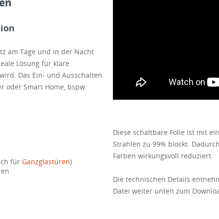
ben
tion
hutz am Tage und in der Nacht
deale Lösung für klare
wird. Das Ein- und Ausschalten
ter oder Smart Home, bspw.
Diese schaltbare Folie ist mit e
Strahlen zu 99% blockt. Dadurch
Farben wirkungsvoll reduziert.
uch für
Ganzglastüren
)
ren
Die technischen Details entnehm
Datei weiter unten zum Downloa