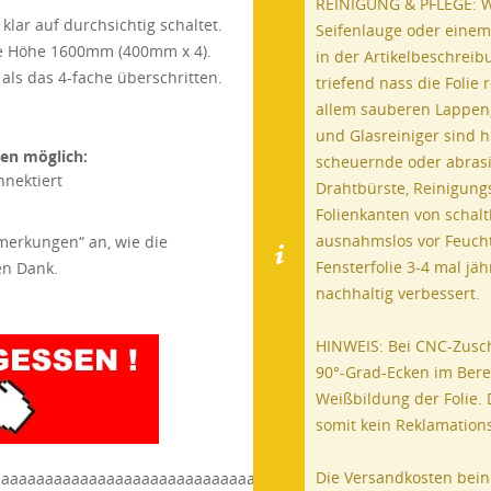
REINIGUNG & PFLEGE: Wi
klar auf durchsichtig schaltet.
Seifenlauge oder einem
le Höhe 1600mm (400mm x 4).
in der Artikelbeschreib
ls das 4-fache überschritten.
triefend nass die Folie
allem sauberen Lappen,
und Glasreiniger sind h
ten möglich:
scheuernde oder abrasi
nnektiert
Drahtbürste, Reinigung
Folienkanten von schalt
ausnahmslos vor Feuchti
emerkungen“ an, wie die
Fensterfolie 3-4 mal jä
len Dank.
nachhaltig verbessert.
HINWEIS: Bei CNC-Zusch
90°-Grad-Ecken im Bere
Weißbildung der Folie.
somit kein Reklamatio
Die Versandkosten bein
aaaaaaaaaaaaaaaaaaaaaaaaaaaaaaaaaaaa