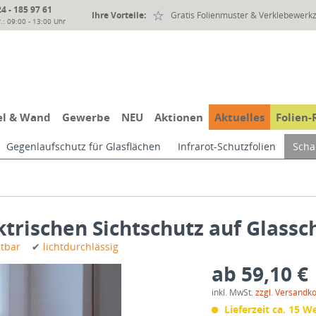
 - 185 97 61
Ihre Vorteile:
Gratis Folienmuster & Verklebewerk
.: 09:00 - 13:00 Uhr
l & Wand
Gewerbe
NEU
Aktionen
Aktuelles
Folien-
Gegenlaufschutz für Glasflächen
Infrarot-Schutzfolien
Scha
ektrischen Sichtschutz auf Glass
altbar
✔
lichtdurchlässig
ab 59,10 €
inkl. MwSt.
zzgl. Versandk
Lieferzeit ca. 15 W