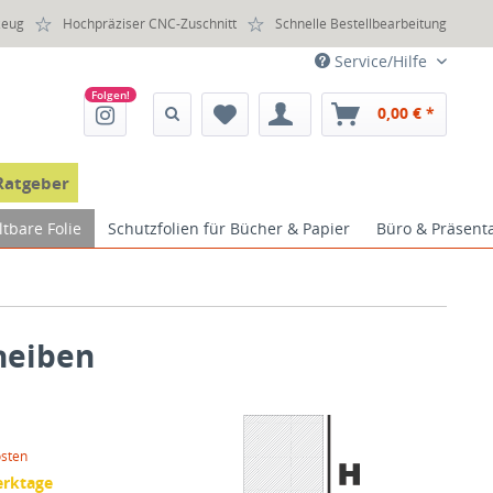
zeug
Hochpräziser CNC-Zuschnitt
Schnelle Bestellbearbeitung
Service/Hilfe
0,00 € *
Ratgeber
ltbare Folie
Schutzfolien für Bücher & Papier
Büro & Präsent
cheiben
osten
erktage