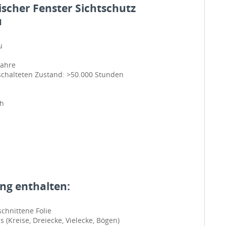
ischer Fenster Sichtschutz
u
u
Jahre
schalteten Zustand: >50.000 Stunden
ch
ng enthalten:
chnittene Folie
 (Kreise, Dreiecke, Vielecke, Bögen)