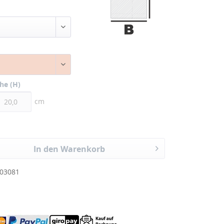
he (H)
cm
In den Warenkorb
03081