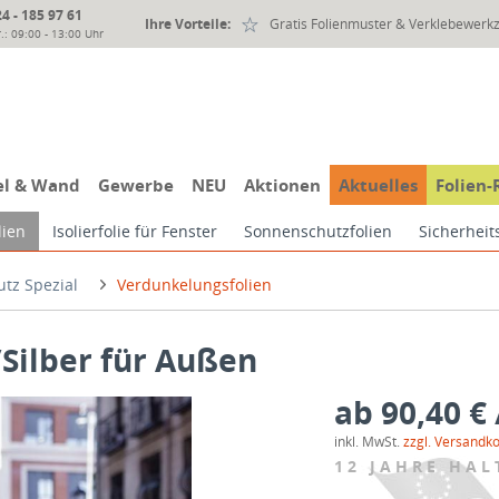
 - 185 97 61
Ihre Vorteile:
Gratis Folienmuster & Verklebewerk
.: 09:00 - 13:00 Uhr
l & Wand
Gewerbe
NEU
Aktionen
Aktuelles
Folien-
lien
Isolierfolie für Fenster
Sonnenschutzfolien
Sicherheit
utz Spezial
Verdunkelungsfolien
Silber für Außen
ab 90,40 € 
inkl. MwSt.
zzgl. Versandk
12 JAHRE HAL