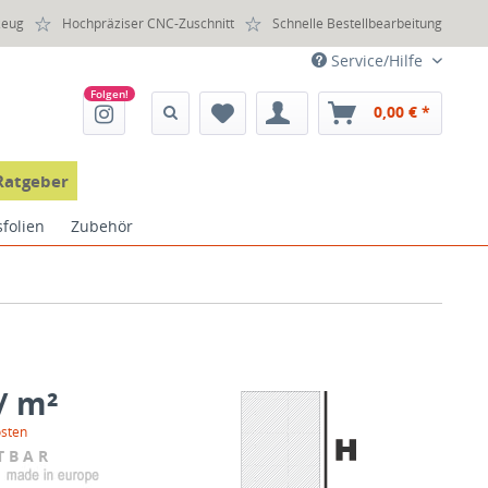
zeug
Hochpräziser CNC-Zuschnitt
Schnelle Bestellbearbeitung
Service/Hilfe
0,00 € *
Ratgeber
sfolien
Zubehör
/ m²
osten
TBAR