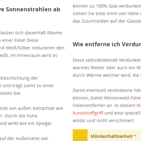
können zu 100% Glas verdunkeln
ve Sonnenstrahlen ab
ziehen Sie bitte 5mm von Höhe
das Zuschneiden auf der Glasobe
 lassen sich dauerhaft Räume
 einer Folie! Diese
Wie entferne ich Verdu
nd Weiß/Silber reduzieren den
heißt, im Innenraum wird es
Diese selbstklebende Verdunkelun
warmes Wetter oder auch ein Wa
durch Wärme weicher wird, die F
tzbeschichtung der
 und trägt somit zu einer
Damit eventuell verbliebene Fo
osten bei.
können, bietet Westerwald-Foli
Folienentferner an. In diesem
Kl
irkt von außen betrachtet wie
Kunststoffgriff
und eine speziell
en. Durch die hohe
anlöst und nicht verschmiert.
 und wirkt wie ein Spiegel.
Mindesthaltbarkeit
*
 auf der Außenseite von