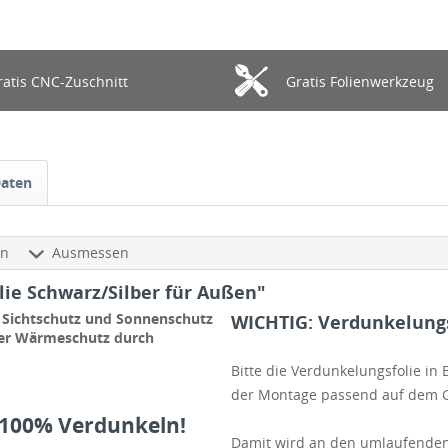
ratis CNC-Zuschnitt
Gratis Folienwerkzeug
Daten
en
Ausmessen
ie Schwarz/Silber für Außen"
r Sichtschutz und Sonnenschutz
WICHTIG: Verdunkelungs
her Wärmeschutz durch
Bitte die Verdunkelungsfolie i
der Montage passend auf dem G
u 100% Verdunkeln!
Damit wird an den umlaufenden