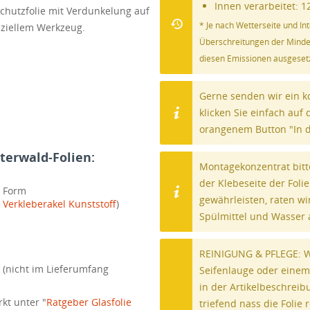
Innen verarbeitet: 1
chutzfolie mit Verdunkelung auf
* Je nach Wetterseite und In
eziellem Werkzeug.
Überschreitungen der Mindest
diesen Emissionen ausgesetz
Gerne senden wir ein k
klicken Sie einfach auf
orangenem Button "In 
terwald-Folien:
Montagekonzentrat bitt
der Klebeseite der Fol
n Form
gewährleisten, raten w
,
Verkleberakel Kunststoff
)
Spülmittel und Wasser 
REINIGUNG & PFLEGE: Wi
 (nicht im Lieferumfang
Seifenlauge oder einem
in der Artikelbeschreib
kt unter "
Ratgeber Glasfolie
triefend nass die Folie