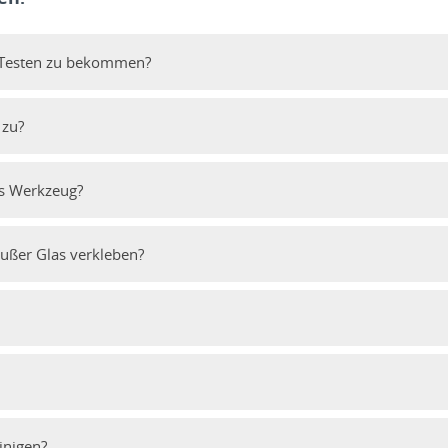
m Testen zu bekommen?
 zu?
es Werkzeug?
außer Glas verkleben?
inigen?