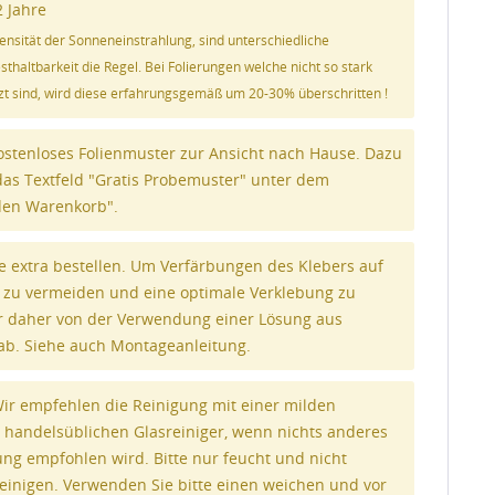
2 Jahre
tensität der Sonneneinstrahlung, sind unterschiedliche
haltbarkeit die Regel. Bei Folierungen welche nicht so stark
t sind, wird diese erfahrungsgemäß um 20-30% überschritten !
ostenloses Folienmuster zur Ansicht nach Hause. Dazu
 das Textfeld "Gratis Probemuster" unter dem
den Warenkorb".
e extra bestellen. Um Verfärbungen des Klebers auf
ie zu vermeiden und eine optimale Verklebung zu
ir daher von der Verwendung einer Lösung aus
ab. Siehe auch Montageanleitung.
r empfehlen die Reinigung mit einer milden
 handelsüblichen Glasreiniger, wenn nichts anderes
ung empfohlen wird. Bitte nur feucht und nicht
 reinigen. Verwenden Sie bitte einen weichen und vor