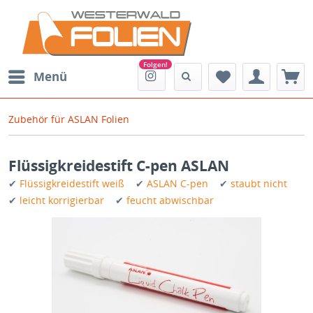
Menü
Zubehör für ASLAN Folien
Flüssigkreidestift C-pen ASLAN
✔
Flüssigkreidestift weiß
✔
ASLAN C-pen
✔
staubt nicht
✔
leicht korrigierbar
✔
feucht abwischbar