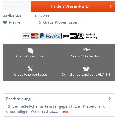
In den Warenkorb
Artikel-Nr.:
1002200
Merken
Gratis Probemuster
Gratis Probemuster
Gratis CNC-Zuschnitt
Gratis Folienwerkzeug
Schneller Versand per DHL / TNT
Beschreibung
Silber helle Folie für Fenster gegen Hitze Klebefolie für
unauffälligen Wärmeschutz...
mehr