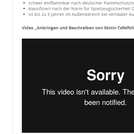
schwer entflammbar nach deutscher Flammschutzno
klassifiziert nach der Norm für Spielzeugsicherheit 
ist bis zu 5 Jahren im Außenbereich bei vertikaler 
Video „Anbringen und Beschreiben von Motiv-Tafelfoli