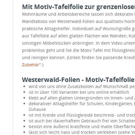
Mit Motiv-Tafelfolie zur grenzenlose
Wohnräume und Arbeitsbereiche lassen sich dekorativ 
Wandtattoos von Westerwald-Folien aus qualitativ hoch
praktische Alltagshelfer. Individuell auf Wunschgröße ge
aus Tafelfolie auf allen glatten Flächen wie Wänden, K
sonstigen Möbelstücken anbringen. In dem Video unten
problemlos geht und Sie die Motiv Tafel mit Flüssigkre
und reinigen können. (Unten finden Sie passende Kreide
Zubehör
".)
Westerwald-Folien - Motiv-Tafelfolie
wird von uns ohne Zusatzkosten auf Wunschmaß pe
ist in über 100 Varianten bei uns online erhältlich
klebt auf allen glatten Untergründen im Innen- un
dekorativer Alltagshelfer für Schulen, Kindergärten
Zuhause
ist mit Kreide und Flüssigkreide beschreib- und tro
ist auch bei dauerhaftem Gebrauch frei von Schatten
besitzt eine äußerst kratzfeste und matte Oberfläch
lässt sich leicht nass und trocken verkleben (siehe V