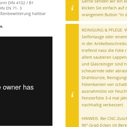
Gerne senden wir ein k
rm DIN 4102 / B1
klicken Sie einfach auf
DIN EN 71- 3
Außenbewitterung haltbar
orangenem Button "In 
e.
REINIGUNG & PFLEGE: Wi
Seifenlauge oder einem
in der Artikelbeschreib
triefend nass die Folie
allem sauberen Lappen,
und Glasreiniger sind h
scheuernde oder abrasi
Drahtbürste, Reinigung
Folienkanten von schalt
ausnahmslos vor Feuchti
Fensterfolie 3-4 mal jä
nachhaltig verbessert.
HINWEIS: Bei CNC-Zusch
90°-Grad-Ecken im Bere