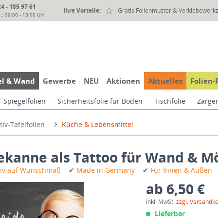
 - 185 97 61
Ihre Vorteile:
Gratis Folienmuster & Verklebewerk
.: 09:00 - 13:00 Uhr
l & Wand
Gewerbe
NEU
Aktionen
Aktuelles
Folien-
Spiegelfolien
Sicherheitsfolie für Böden
Tischfolie
Zargen
iv-Tafelfolien
Küche & Lebensmittel
eekanne als Tattoo für Wand & M
iv auf Wunschmaß
✔
Made in Germany
✔
Für Innen & Außen
ab 6,50 €
inkl. MwSt.
zzgl. Versandk
Lieferbar