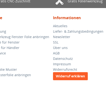
ratis CNC-Zuschnitt
Gratis Folienwerkzeug
ce
Informationen
Aktuelles
lung
Liefer- & Zahlungsbedingungen
rkzeug Fenster Folie anbringen
Newsletter
e für Fenster
SSL
 für Händler
Über uns
vice
AGB
Datenschutz
Impressum
olie Muster
Widerrufsrecht
sterfolie anbringen
Widerruf erklären