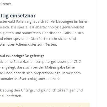
zimmer.
ältig einsetzbar
esterwald-Folien eignet sich für Verklebungen im Innen-
eich. Die spezielle Klebertechnologie gewährleistet
n glatten und staubfreien Oberflächen. Falls Sie sich
d einer speziellen Oberfläche nicht sicher sind,
ostenloses Folienmuster zum Testen.
s auf Wunschgröße gefertigt
otiv ohne Zusatzkosten computergesteuert per CNC
so angelegt, dass sich bei der Maßeingabe keine
nd Höhe ändern sich proportional egal in welchem
portionaler Maßvorschlag übernehmen".
klebung den Untergrund gründlich zu reinigen und
r
zu entfetten.