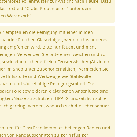
ostenloses Folienmuster zur Ansicht nach Hause. Dazu
 das Textfeld "Gratis Probemuster" unter dem
den Warenkorb".
r empfehlen die Reinigung mit einer milden
 handelsüblichen Glasreiniger, wenn nichts anderes
ung empfohlen wird. Bitte nur feucht und nicht
 reinigen. Verwenden Sie bitte einen weichen und vor
 sowie einen scheuerfreien Fensterwischer (Abzieher
ier im Shop unter Zubehör erhältlich). Vermeiden Sie
ve Hilfsstoffe und Werkzeuge wie Stahlwolle,
spaste und säurehaltige Reinigungsmittel. Die
barer Folie sowie deren elektrischen Anschlüsse sind
gkeit/Nässe zu schützen. TIPP: Grundsätzlich sollte
hrlich gereingt werden, wodurch sich die Lebensdauer
nitten für Glastüren kommt es bei engen Radien und
ich von Randausschnitten zu geringfügiger