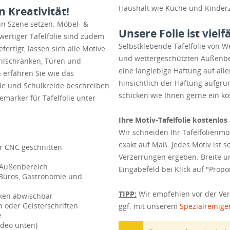
Haushalt wie Küche und Kinder
n Kreativität!
in Szene setzen. Möbel- &
Unsere Folie ist vielf
wertiger Tafelfolie sind zudem
Selbstklebende Tafelfolie von W
fertigt, lassen sich alle Motive
und wettergeschützten Außenber
ühlschränken, Türen und
eine langlebige Haftung auf alle
 erfahren Sie wie das
hinsichtlich der Haftung aufgrun
ide und Schulkreide beschreiben
schicken wie Ihnen gerne ein k
marker für Tafelfolie unter
Ihre Motiv-Tafelfolie kostenlo
Wir schneiden Ihr Tafelfolienm
exakt auf Maß. Jedes Motiv ist 
r CNC geschnitten
Verzerrungen ergeben. Breite u
d Außenbereich
Eingabefeld bei Klick auf "Pro
, Büros, Gastronomie und
TIPP:
Wir empfehlen vor der Ver
cken abwischbar
 oder Geisterschriften
ggf. mit unserem
Spezialreinige
e
ideo unten)