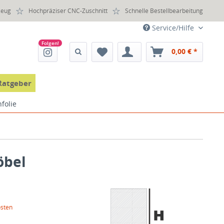
zeug
Hochpräziser CNC-Zuschnitt
Schnelle Bestellbearbeitung
Service/Hilfe
0,00 € *
Ratgeber
folie
öbel
osten