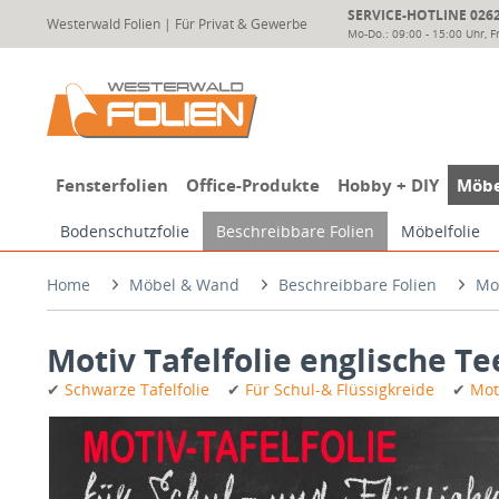
SERVICE-HOTLINE 02624
Westerwald Folien | Für Privat & Gewerbe
Mo-Do.: 09:00 - 15:00 Uhr, Fr
Fensterfolien
Office-Produkte
Hobby + DIY
Möbe
Bodenschutzfolie
Beschreibbare Folien
Möbelfolie
Home
Möbel & Wand
Beschreibbare Folien
Mot
Motiv Tafelfolie englische T
✔
Schwarze Tafelfolie
✔
Für Schul-& Flüssigkreide
✔
Mot