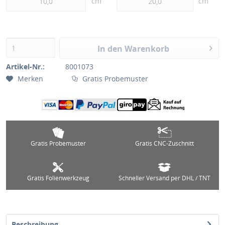
cm
cm
In den Warenkorb
Artikel-Nr.:
8001073
Merken
Gratis Probemuster
Gratis Probemuster
Gratis CNC-Zuschnitt
Gratis Folienwerkzeug
Schneller Versand per DHL / TNT
Beschreibung