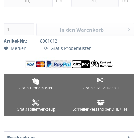
cm
cm
In den Warenkorb
Artikel-Nr.:
8001012
Merken
Gratis Probemuster
Gratis Probemuster
Gratis CNC-Zuschnitt
Gratis Folienwerkzeug
Schneller Versand per DHL / TNT
Beschreibung