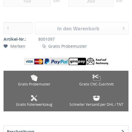
cm
cm
In den Warenkorb
Artikel-Nr.:
8001097
Merken
Gratis Probemuster
Gratis Probemuster
Gratis CNC-Zuschnitt
Gratis Folienwerkzeug
Schneller Versand per DHL / TNT
Beschreibung