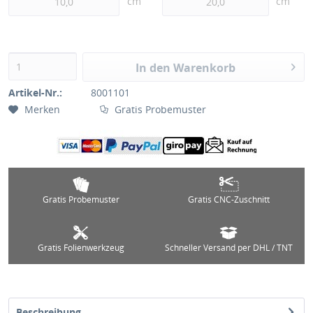
cm
cm
In den Warenkorb
Artikel-Nr.:
8001101
Merken
Gratis Probemuster
Gratis Probemuster
Gratis CNC-Zuschnitt
Gratis Folienwerkzeug
Schneller Versand per DHL / TNT
Beschreibung