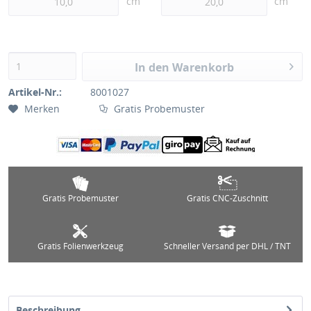
cm
cm
In den Warenkorb
Artikel-Nr.:
8001027
Merken
Gratis Probemuster
Gratis Probemuster
Gratis CNC-Zuschnitt
Gratis Folienwerkzeug
Schneller Versand per DHL / TNT
Beschreibung