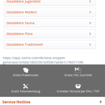
Glasdekore Jugendstil
Glasdekore Modern
Glasdekore Fauna
Glasdekore Flora
Glasdekore Traditionell
https://app.sistrix.com/de/serp-snippet-
generator/sl/6bb7dbf2561b95067ad4b1c1fe071598
Gratis Probemuster
Gratis CNC-Zuschnitt
Gratis Folienwerkzeug
Schneller Versand per DHL / TNT
Service Hotline