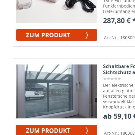
15m² Ein- und 
Funkfernbedien
Lieferumfang en
287,80 € 
ZUM PRODUKT
Art-Nr.: 18030
Schaltbare Fo
Sichtschutz 
Der elektrische
auf allen glatt
Fensterscheiben
verwandelt klar
Knopfdruck in e
ab 59,10 
ZUM PRODUKT
Art-Nr.: 18030