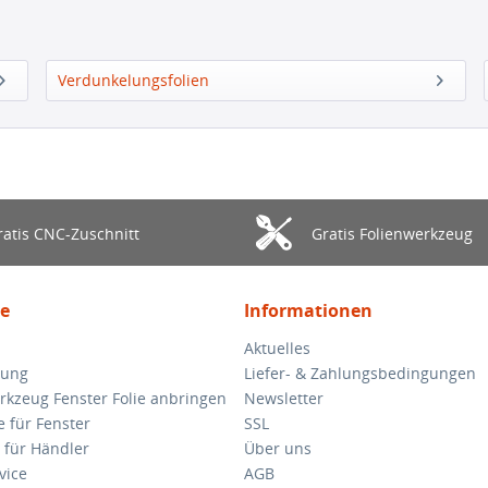
Verdunkelungsfolien
ratis CNC-Zuschnitt
Gratis Folienwerkzeug
ce
Informationen
Aktuelles
lung
Liefer- & Zahlungsbedingungen
rkzeug Fenster Folie anbringen
Newsletter
e für Fenster
SSL
 für Händler
Über uns
vice
AGB