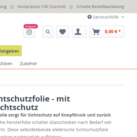
zeug
Hochpräziser CNC-Zuschnitt
Schnelle Bestellbearbeitung
Service/Hilfe
0,00 € *
Ratgeber
sfolien
Zubehör
htschutzfolie - mit
ichtschutz
folie sorgt für Sichtschutz auf Knopfdruck und zurück
.
ische Fensterfolie schaltet Glasscheiben nach Bedarf von
cht. Diese selbstklebende elektrische Sichtschutzfolie
cheiben nachträglich aufkleben.