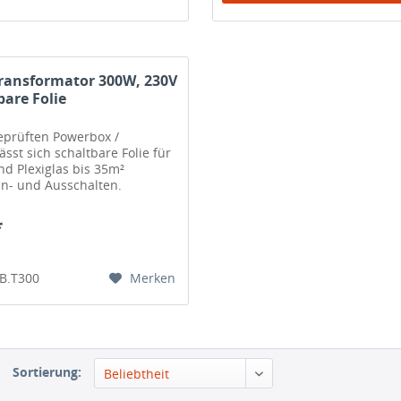
ransformator 300W, 230V
bare Folie
eprüften Powerbox /
sst sich schaltbare Folie für
d Plexiglas bis 35m²
in- und Ausschalten.
*
Merken
PB.T300
Sortierung:
Beliebtheit