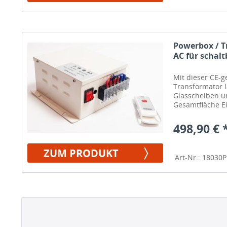
Powerbox / T
AC für schalt
Mit dieser CE-g
Transformator lä
Glasscheiben un
Gesamtfläche E
498,90 € 
ZUM PRODUKT
Art-Nr.: 18030