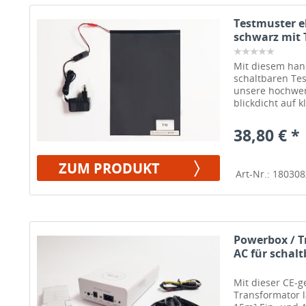
Testmuster el
schwarz mit 
Mit diesem hand
schaltbaren Tes
unsere hochwert
blickdicht auf k
38,80 € *
ZUM PRODUKT
Art-Nr.: 180308
Powerbox / T
AC für schalt
Mit dieser CE-g
Transformator lä