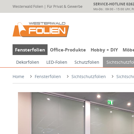
SERVICE-HOTLINE 02624
Westerwald Folien | Für Privat & Gewerbe
Mo-Do.: 09:00 - 15:00 Uhr, Fr
Fensterfolien
Office-Produkte
Hobby + DIY
Möbe
Dekorfolien
LED-Folien
Schutzfolien
Sichtschutzfo
Home
Fensterfolien
Sichtschutzfolien
Sichtsch