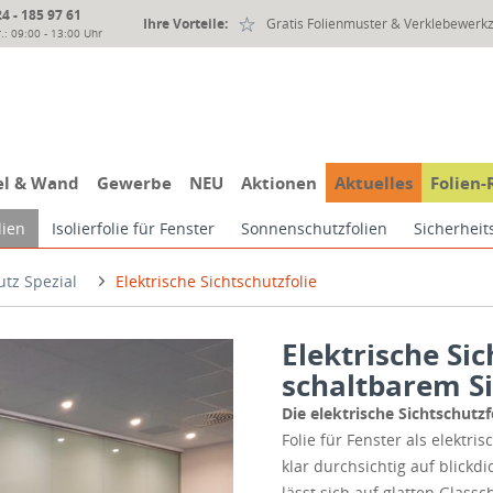
 - 185 97 61
Ihre Vorteile:
Gratis Folienmuster & Verklebewerk
.: 09:00 - 13:00 Uhr
l & Wand
Gewerbe
NEU
Aktionen
Aktuelles
Folien-
lien
Isolierfolie für Fenster
Sonnenschutzfolien
Sicherheit
utz Spezial
Elektrische Sichtschutzfolie
Elektrische Sic
schaltbarem S
Die elektrische Sichtschutz
Folie für Fenster als elektr
klar durchsichtig auf blickdi
lässt sich auf glatten Glass