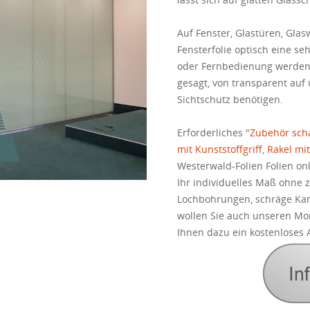
Auf Fenster, Glastüren, Gla
Fensterfolie optisch eine se
oder Fernbedienung werden 
gesagt, von transparent auf
Sichtschutz benötigen.
Erforderliches "
Zubehör scha
mit Kunststoffgriff
,
Rakel mit
Westerwald-Folien Folien onl
Ihr individuelles Maß ohne 
Lochbohrungen, schräge Kan
wollen Sie auch unseren Mo
Ihnen dazu ein kostenloses 