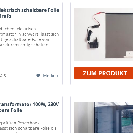
ektrisch schaltbare Folie
Trafo
lichen, elektrisch
tmuster in schwarz, lässt sich
ige schaltbare Folie von
lar durchsichtig schalten.
ZUM PRODUKT
Merken
X-S
ransformator 100W, 230V
bare Folie
eprüften Powerbox /
sst sich schaltbare Folie bis