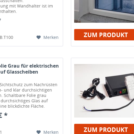
Ausschalten.
ung mit Wandhalter ist im
thalten.
*
ZUM PRODUKT
Merken
PB.T100
lie Grau für elektrischen
auf Glasscheiben
 Sichtschutz zum Nachrüsten
en- und klar durchsichtigen
. Schaltbare Folie grau
 durchsichtiges Glas auf
ine blickdichte Fläche.
€ *
ZUM PRODUKT
Merken
81