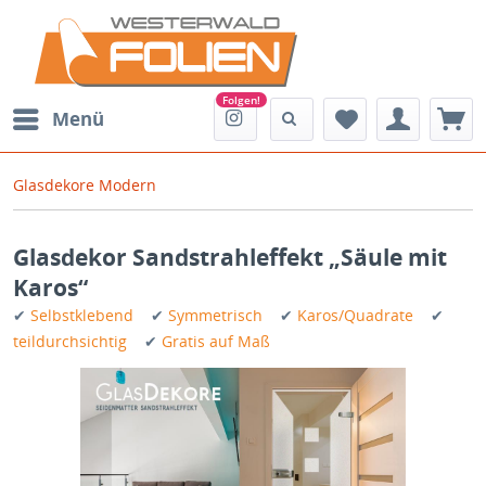
Menü
Glasdekore Modern
Glasdekor Sandstrahleffekt „Säule mit
Karos“
✔
Selbstklebend
✔
Symmetrisch
✔
Karos/Quadrate
✔
teildurchsichtig
✔
Gratis auf Maß